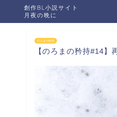
創作BL小説サイト
月夜の晩に
のろまの矜持
【のろまの矜持#14】