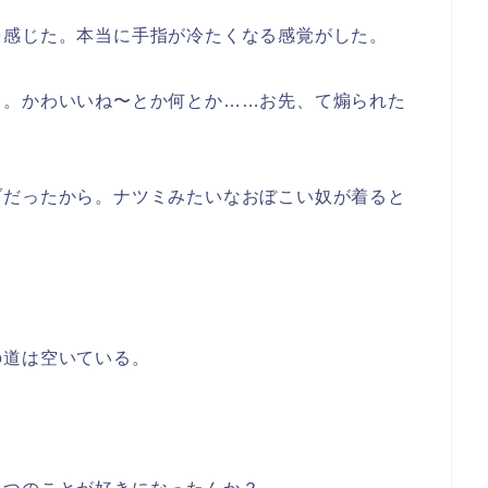
を感じた。本当に手指が冷たくなる感覚がした。
さ。かわいいね〜とか何とか……お先、て煽られた
ブだったから。ナツミみたいなおぼこい奴が着ると
の道は空いている。