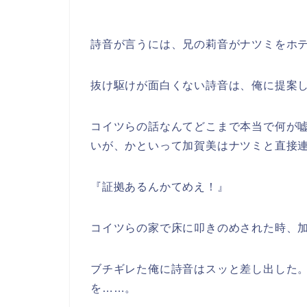
詩音が言うには、兄の莉音がナツミをホ
抜け駆けが面白くない詩音は、俺に提案し
コイツらの話なんてどこまで本当で何が
いが、かといって加賀美はナツミと直接
『証拠あるんかてめえ！』
コイツらの家で床に叩きのめされた時、
ブチギレた俺に詩音はスッと差し出した
を……。