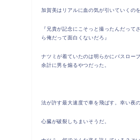
加賀美はリアルに血の気が引いていくの
『兄貴が記念にこそっと撮ったんだって
ら俺だって面白くないだろ』
ナツミが着ていたのは明らかにバスロー
余計に男を煽るやつだった。
法が許す最大速度で車を飛ばす。幸い夜
心臓が破裂しちまいそうだ。