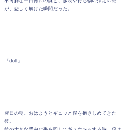
不可解な一目惚れの謎と、服装や持ち物の指定の謎
が、悲しく解けた瞬間だった。
『doll』
翌日の朝。おはようとギュッと僕を抱きしめてきた
彼。
彼の大きな背中に手を回してギュウ〜ッする時、僕は