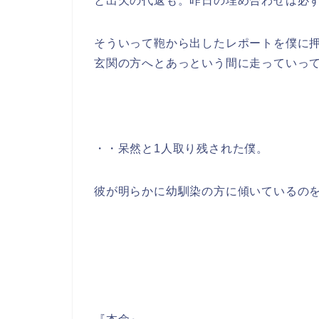
と出欠の代返も。昨日の埋め合わせは必
そういって鞄から出したレポートを僕に
玄関の方へとあっという間に走っていっ
・・呆然と1人取り残された僕。
彼が明らかに幼馴染の方に傾いているの