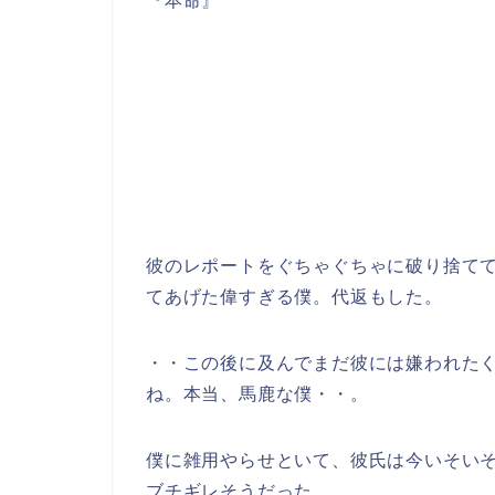
『本命』
彼のレポートをぐちゃぐちゃに破り捨て
てあげた偉すぎる僕。代返もした。
・・この後に及んでまだ彼には嫌われた
ね。本当、馬鹿な僕・・。
僕に雑用やらせといて、彼氏は今いそい
ブチギレそうだった。