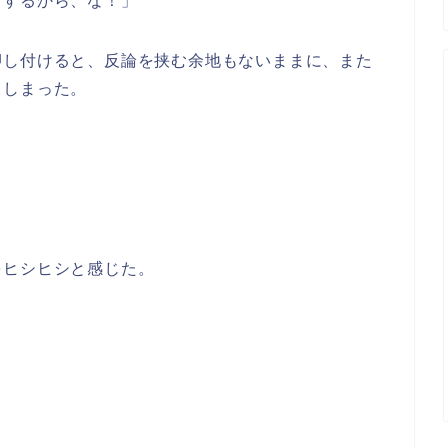
ずするから、な！」
押し付けると、反論を挟む余地もないままに、また
てしまった。
をヒシヒシと感じた。