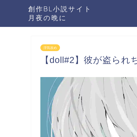
創作BL小説サイト
月夜の晩に
浮気攻め
【doll#2】彼が盗られ