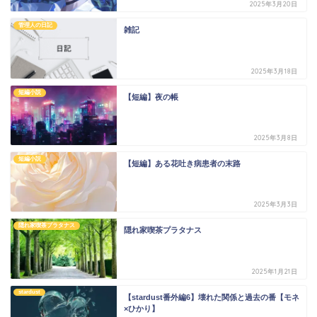
2025年3月20日
管理人の日記
雑記
2025年3月18日
短編小説
【短編】夜の帳
2025年3月8日
短編小説
【短編】ある花吐き病患者の末路
2025年3月3日
隠れ家喫茶プラタナス
隠れ家喫茶プラタナス
2025年1月21日
stardust
【stardust番外編6】壊れた関係と過去の番【モネ
×ひかり】