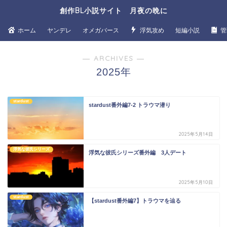
創作BL小説サイト 月夜の晩に
ホーム
ヤンデレ
オメガバース
浮気攻め
短編小説
管
― ARCHIVES ―
2025年
stardust
stardust番外編7-2 トラウマ潜り
2025年5月14日
浮気な彼氏シリーズ
浮気な彼氏シリーズ番外編 3人デート
2025年5月10日
stardust
【stardust番外編7】トラウマを辿る