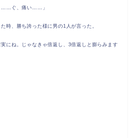
て……ぐ、痛い……」
た時、勝ち誇った様に男の1人が言った。
確実にね。じゃなきゃ倍返し、3倍返しと膨らみます