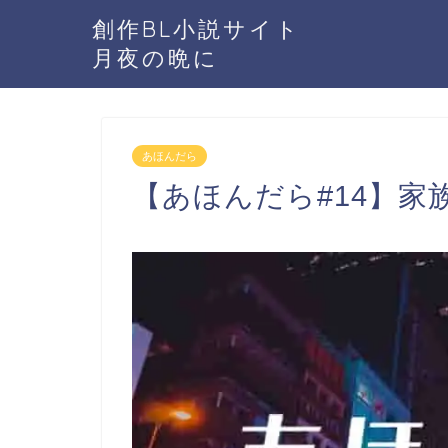
創作BL小説サイト
月夜の晩に
あほんだら
【あほんだら#14】家