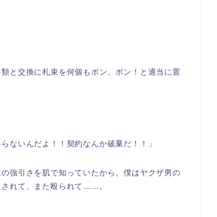
書類と交換に札束を何個もボン、ボン！と適当に置
いらないんだよ！！契約なんか破棄だ！！」
屋の強引さを肌で知っていたから。僕はヤクザ男の
返されて、また殴られて……。