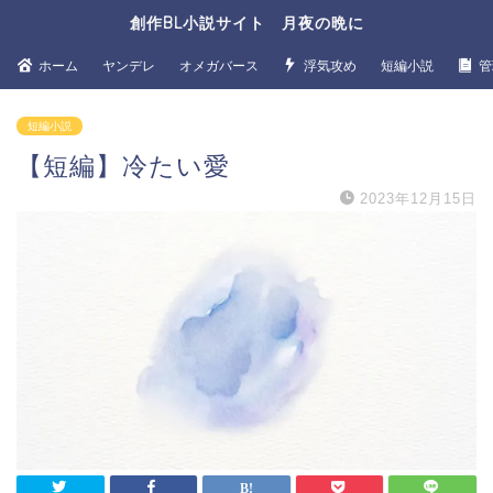
創作BL小説サイト 月夜の晩に
ホーム
ヤンデレ
オメガバース
浮気攻め
短編小説
管
短編小説
【短編】冷たい愛
2023年12月15日