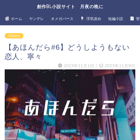
創作BL小説サイト 月夜の晩に
ホーム
ヤンデレ
オメガバース
浮気攻め
短編小説
管
浮気攻め
【あほんだら#6】どうしようもない
恋人、寧々
2023年11月1日
/
2023年11月8日