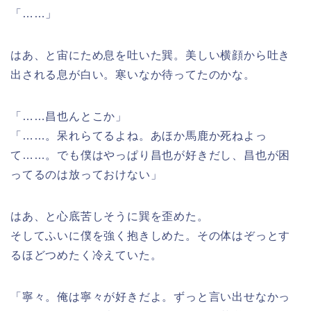
「……」
はあ、と宙にため息を吐いた巽。美しい横顔から吐き
出される息が白い。寒いなか待ってたのかな。
「……昌也んとこか」
「……。呆れらてるよね。あほか馬鹿か死ねよっ
て……。でも僕はやっぱり昌也が好きだし、昌也が困
ってるのは放っておけない」
はあ、と心底苦しそうに巽を歪めた。
そしてふいに僕を強く抱きしめた。その体はぞっとす
るほどつめたく冷えていた。
「寧々。俺は寧々が好きだよ。ずっと言い出せなかっ