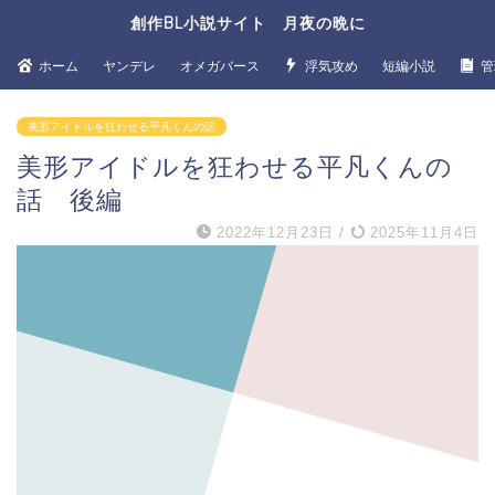
創作BL小説サイト 月夜の晩に
ホーム
ヤンデレ
オメガバース
浮気攻め
短編小説
管
美形アイドルを狂わせる平凡くんの話
美形アイドルを狂わせる平凡くんの
話 後編
2022年12月23日
/
2025年11月4日