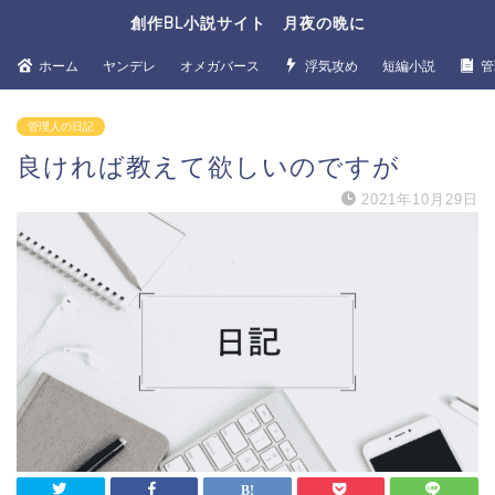
創作BL小説サイト 月夜の晩に
ホーム
ヤンデレ
オメガバース
浮気攻め
短編小説
管
管理人の日記
良ければ教えて欲しいのですが
2021年10月29日