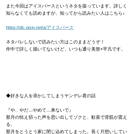
また今回はアイスバースというネタを扱っています。詳しく
知らなくても読めますが、知ってから読みたい人はこちら↓
https://dic.pixiv.net/a/アイスバース
ネタバレしないで読みたい方はこのままどうぞ！
作中で詳しく描いてないけど、いつも通り美形×平凡です。
◆好きな人を溶かしてしまうヤンデレ君の話
『や、やだ…やめて…来ないで』
那月の怯え切った声を思い出してゾクと、歓喜で背筋が震え
る。
那月をとうとう家に閉じ込めてしまった。長く片想いしてい