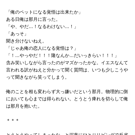
「俺のペットになる覚悟は出来たか」
ある日俺は那月に言った。
「や、やだ…！なるわけない…！」
「あっそ」
聞き分けないねえ。
「じゃあ俺の恋人になる覚悟は？」
「！…やっやだ！！！隆なんか…だいっきらい！！！」
含み笑いしながら言ったのがマズかったかな。イエスなんて
言われる訳がねえと分かって聞く質問は、いつも少しこうや
って聞きながら笑ってしまう。
俺のことを相も変わらず大っ嫌いだという那月。物理的に側
においても心までは得られない。とうとう痺れを切らして俺
は那月を抱いた。
＊＊＊
とうとうやってしまったな、と深夜にひとりリビングで反省