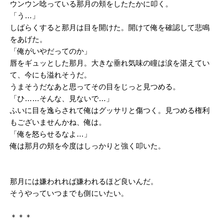
ウンウン唸っている那月の頬をしたたかに叩く。
「う…」
しばらくすると那月は目を開けた。開けて俺を確認して悲鳴
をあげた。
「俺がいやだってのか」
唇をギュッとした那月。大きな垂れ気味の瞳は涙を湛えてい
て、今にも溢れそうだ。
うまそうだなあと思ってその目をじっと見つめる。
「ひ……そんな、見ないで…」
ふいに目を逸らされて俺はグッサリと傷つく。見つめる権利
もございませんかね、俺は。
「俺を怒らせるなよ…」
俺は那月の頬を今度はしっかりと強く叩いた。
那月には嫌われれば嫌われるほど良いんだ。
そうやっていつまでも側にいたい。
＊＊＊