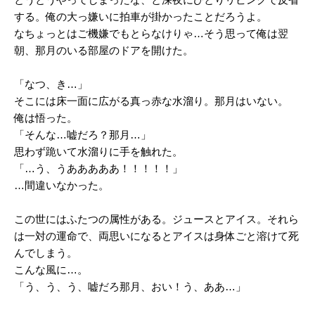
する。俺の大っ嫌いに拍車が掛かったことだろうよ。
なちょっとはご機嫌でもとらなけりゃ…そう思って俺は翌
朝、那月のいる部屋のドアを開けた。
「なつ、き…」
そこには床一面に広がる真っ赤な水溜り。那月はいない。
俺は悟った。
「そんな…嘘だろ？那月…」
思わず跪いて水溜りに手を触れた。
「…う、うあああああ！！！！！」
…間違いなかった。
この世にはふたつの属性がある。ジュースとアイス。それら
は一対の運命で、両思いになるとアイスは身体ごと溶けて死
んでしまう。
こんな風に…。
「う、う、う、嘘だろ那月、おい！う、ああ…」