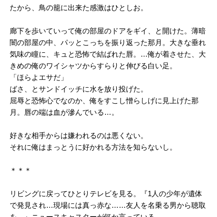
たから、鳥の籠に出来た感激はひとしお。
廊下を歩いていって俺の部屋のドアをギイ、と開けた。薄暗
闇の部屋の中、パッとこっちを振り返った那月。大きな垂れ
気味の瞳に、キュと恐怖で結ばれた唇。…俺が着させた、大
きめの俺のワイシャツからすらりと伸びる白い足。
「ほらよエサだ」
ばさ、とサンドイッチに水を放り投げた。
屈辱と恐怖心でなのか、俺をすこし憎らしげに見上げた那
月。唇の端は血が滲んでいる…。
好きな相手からは嫌われるのは悪くない。
それに俺はまっとうに好かれる方法を知らないし。
＊＊＊
リビングに戻ってひとりテレビを見る。『1人の少年が遺体
で発見され…現場には真っ赤な……友人を名乗る男から聴取
を…』ニュースキャスターが何か言っている。