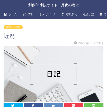
創作BL小説サイト 月夜の晩に
ホーム
ヤンデレ
オメガバース
浮気攻め
短編小説
管
管理人の日記
近況
2021年11月23日